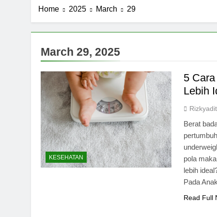
Home
2025
March
29
March 29, 2025
5 Cara
Lebih I
Rizkyadit
Berat bada
pertumbuh
underweig
KESEHATAN
pola maka
lebih idea
Pada Anak
Read Full