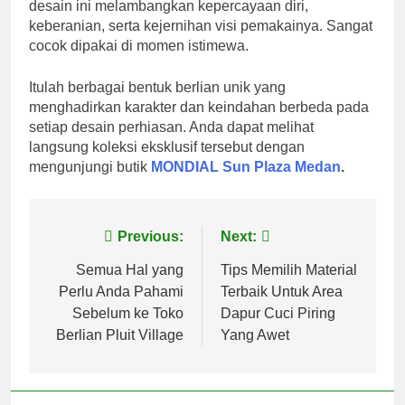
desain ini melambangkan kepercayaan diri,
keberanian, serta kejernihan visi pemakainya. Sangat
cocok dipakai di momen istimewa.
Itulah berbagai bentuk berlian unik yang
menghadirkan karakter dan keindahan berbeda pada
setiap desain perhiasan. Anda dapat melihat
langsung koleksi eksklusif tersebut dengan
mengunjungi butik
MONDIAL Sun Plaza Medan
.
Post
Previous:
Next:
navigation
Semua Hal yang
Tips Memilih Material
Perlu Anda Pahami
Terbaik Untuk Area
Sebelum ke Toko
Dapur Cuci Piring
Berlian Pluit Village
Yang Awet