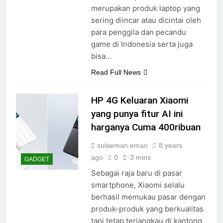
merupakan produk laptop yang
sering diincar atau dicintai oleh
para penggila dan pecandu
game di Indonesia serta juga
bisa…
Read Full News
HP 4G Keluaran Xiaomi
yang punya fitur AI ini
harganya Cuma 400ribuan
sulaeman eman
8 years
ago
0
3 mins
GADGET
Sebagai raja baru di pasar
smartphone, Xiaomi selalu
berhasil memukau pasar dengan
produk-produk yang berkualitas
tapi tetap terjangkau di kantong