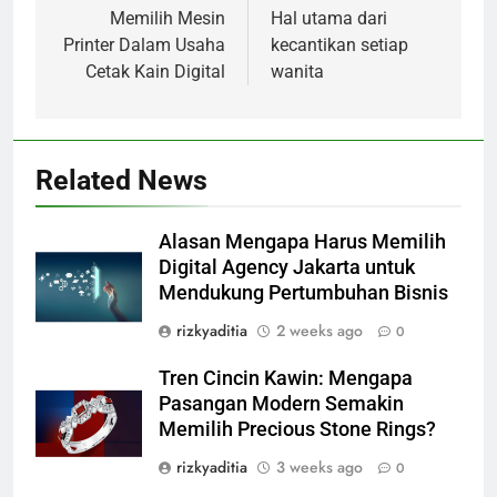
navigation
Memilih Mesin
Hal utama dari
Printer Dalam Usaha
kecantikan setiap
Cetak Kain Digital
wanita
Related News
Alasan Mengapa Harus Memilih
Digital Agency Jakarta untuk
Mendukung Pertumbuhan Bisnis
rizkyaditia
2 weeks ago
0
Tren Cincin Kawin: Mengapa
Pasangan Modern Semakin
Memilih Precious Stone Rings?
rizkyaditia
3 weeks ago
0