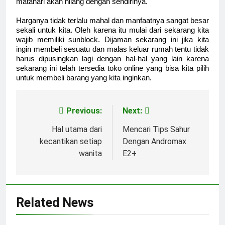
matahari akan hilang dengan sendirinya.
Harganya tidak terlalu mahal dan manfaatnya sangat besar
sekali untuk kita. Oleh karena itu mulai dari sekarang kita
wajib memiliki sunblock. Dijaman sekarang ini jika kita
ingin membeli sesuatu dan malas keluar rumah tentu tidak
harus dipusingkan lagi dengan hal-hal yang lain karena
sekarang ini telah tersedia toko online yang bisa kita pilih
untuk membeli barang yang kita inginkan.
Previous:
Next:
Post
navigation
Hal utama dari
Mencari Tips Sahur
kecantikan setiap
Dengan Andromax
wanita
E2+
Related News