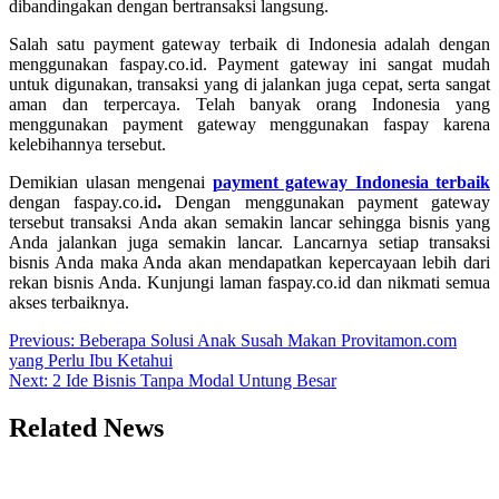
dibandingakan dengan bertransaksi langsung.
Salah satu payment gateway terbaik di Indonesia adalah dengan
menggunakan faspay.co.id. Payment gateway ini sangat mudah
untuk digunakan, transaksi yang di jalankan juga cepat, serta sangat
aman dan terpercaya. Telah banyak orang Indonesia yang
menggunakan payment gateway menggunakan faspay karena
kelebihannya tersebut.
Demikian ulasan mengenai
payment gateway Indonesia terbaik
dengan faspay.co.id
.
Dengan menggunakan payment gateway
tersebut transaksi Anda akan semakin lancar sehingga bisnis yang
Anda jalankan juga semakin lancar. Lancarnya setiap transaksi
bisnis Anda maka Anda akan mendapatkan kepercayaan lebih dari
rekan bisnis Anda. Kunjungi laman faspay.co.id dan nikmati semua
akses terbaiknya.
Post
Previous:
Beberapa Solusi Anak Susah Makan Provitamon.com
yang Perlu Ibu Ketahui
navigation
Next:
2 Ide Bisnis Tanpa Modal Untung Besar
Related News