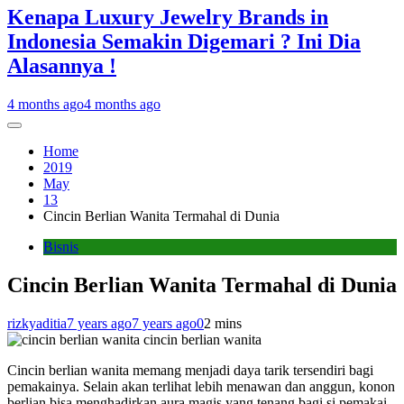
Kenapa Luxury Jewelry Brands in
Indonesia Semakin Digemari ? Ini Dia
Alasannya !
4 months ago
4 months ago
Home
2019
May
13
Cincin Berlian Wanita Termahal di Dunia
Bisnis
Cincin Berlian Wanita Termahal di Dunia
rizkyaditia
7 years ago
7 years ago
0
2 mins
cincin berlian wanita
Cincin berlian wanita memang menjadi daya tarik tersendiri bagi
pemakainya. Selain akan terlihat lebih menawan dan anggun, konon
berlian bisa menghadirkan aura magis yang tenang bagi si pemakai.