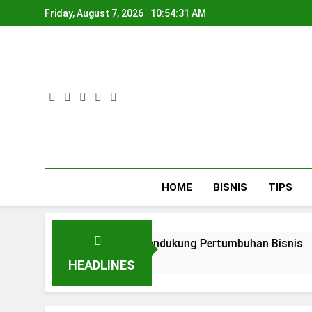
Skip
Friday, August 7, 2026
10:54:32 AM
to
content
HOME
BISNIS
TIPS
karta untuk Mendukung Pertumbuhan Bisnis
HEADLINES