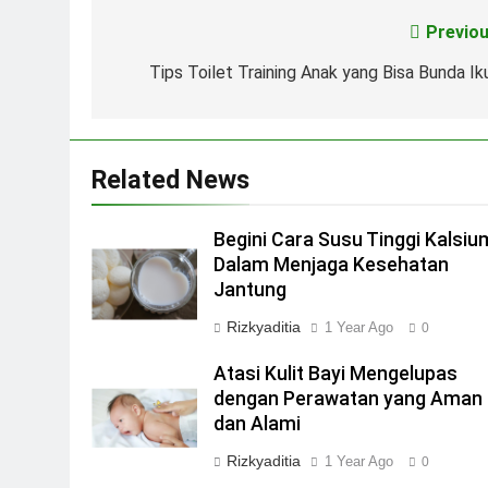
Previou
Post
navigation
Tips Toilet Training Anak yang Bisa Bunda Iku
Related News
Begini Cara Susu Tinggi Kalsiu
Dalam Menjaga Kesehatan
Jantung
Rizkyaditia
1 Year Ago
0
Atasi Kulit Bayi Mengelupas
dengan Perawatan yang Aman
dan Alami
Rizkyaditia
1 Year Ago
0