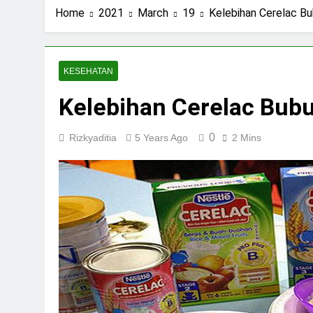
Home
2021
March
19
Kelebihan Cerelac B
KESEHATAN
Kelebihan Cerelac Bub
0
Rizkyaditia
5 Years Ago
2 Mins