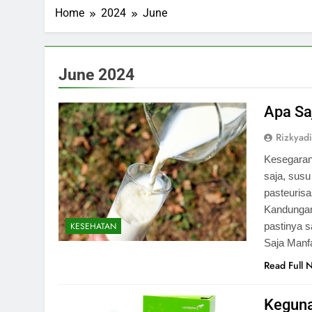
Home
2024
June
June 2024
Apa Sa
Rizkyadi
Kesegaran
saja, sus
pasteuris
Kandungan
pastinya s
KESEHATAN
Saja Manf
Read Full 
Keguna