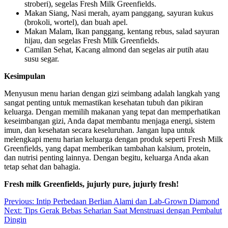
stroberi), segelas Fresh Milk Greenfields.
Makan Siang, Nasi merah, ayam panggang, sayuran kukus
(brokoli, wortel), dan buah apel.
Makan Malam, Ikan panggang, kentang rebus, salad sayuran
hijau, dan segelas Fresh Milk Greenfields.
Camilan Sehat, Kacang almond dan segelas air putih atau
susu segar.
Kesimpulan
Menyusun menu harian dengan gizi seimbang adalah langkah yang
sangat penting untuk memastikan kesehatan tubuh dan pikiran
keluarga. Dengan memilih makanan yang tepat dan memperhatikan
keseimbangan gizi, Anda dapat membantu menjaga energi, sistem
imun, dan kesehatan secara keseluruhan. Jangan lupa untuk
melengkapi menu harian keluarga dengan produk seperti Fresh Milk
Greenfields, yang dapat memberikan tambahan kalsium, protein,
dan nutrisi penting lainnya. Dengan begitu, keluarga Anda akan
tetap sehat dan bahagia.
Fresh milk Greenfields, jujurly pure, jujurly fresh!
Post
Previous:
Intip Perbedaan Berlian Alami dan Lab-Grown Diamond
Next:
Tips Gerak Bebas Seharian Saat Menstruasi dengan Pembalut
navigation
Dingin