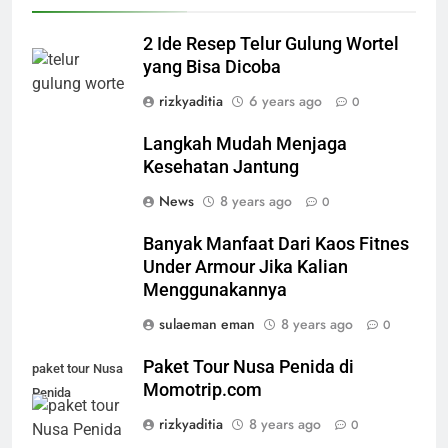
2 Ide Resep Telur Gulung Wortel
yang Bisa Dicoba
rizkyaditia
6 years ago
0
Langkah Mudah Menjaga
Kesehatan Jantung
News
8 years ago
0
Banyak Manfaat Dari Kaos Fitnes
Under Armour Jika Kalian
Menggunakannya
sulaeman eman
8 years ago
0
Paket Tour Nusa Penida di
paket tour Nusa
Momotrip.com
Penida
rizkyaditia
8 years ago
0