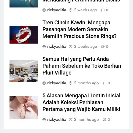
rizkyaditia
2 weeks ago
0
Tren Cincin Kawin: Mengapa
Pasangan Modern Semakin
Memilih Precious Stone Rings?
rizkyaditia
3 weeks ago
0
Semua Hal yang Perlu Anda
Pahami Sebelum ke Toko Berlian
Pluit Village
rizkyaditia
2 months ago
0
5 Alasan Mengapa Liontin Inisial
Adalah Koleksi Perhiasan
Pertama yang Wajib Kamu Miliki
rizkyaditia
2 months ago
0