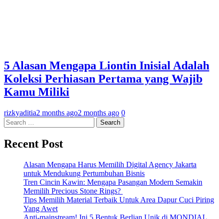
5 Alasan Mengapa Liontin Inisial Adalah
Koleksi Perhiasan Pertama yang Wajib
Kamu Miliki
rizkyaditia
2 months ago
2 months ago
0
Search
for:
Recent Post
Alasan Mengapa Harus Memilih Digital Agency Jakarta
untuk Mendukung Pertumbuhan Bisnis
Tren Cincin Kawin: Mengapa Pasangan Modern Semakin
Memilih Precious Stone Rings?
Tips Memilih Material Terbaik Untuk Area Dapur Cuci Piring
Yang Awet
Anti-mainstream! Ini 5 Bentuk Berlian Unik di MONDIAL