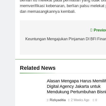
berlian itu melekat pada perhiasan yang tidak b
memverifikasi kebenaran, berlian palsu melekat 
dan memasangkannya kembali.
Post
Previo
navigation
Keuntungan Mengajukan Pinjaman DI BFI Fina
Related News
Alasan Mengapa Harus Memili
Digital Agency Jakarta untuk
Mendukung Pertumbuhan Bisn
Rizkyaditia
2 Weeks Ago
0