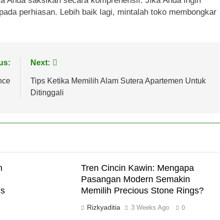
isa Anda saksikan secara komprehensif. Jika Anda ingin
pada perhiasan. Lebih baik lagi, mintalah toko membongkar
us:
Next:
nce
Tips Ketika Memilih Alam Sutera Apartemen Untuk
Ditinggali
h
Tren Cincin Kawin: Mengapa
Pasangan Modern Semakin
is
Memilih Precious Stone Rings?
Rizkyaditia
3 Weeks Ago
0