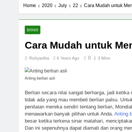
Home
2020
July
22
Cara Mudah untuk Meng
BISNIS
Cara Mudah untuk Meng
0
Rizkyaditia
6 Years Ago
3 Mins
Anting berlian asli
Berlian secara nilai sangat berharga, jadi keti
tidak ada yang mau membeli berlian palsu. Un
penilaian mereka sendiri tentang berlian, Mondial
menawarkan banyak pilihan untuk Anda.
Anting b
besar ketika terkena sinar matahari, menciptakan
Dan ini sepenuhnya dapat diamati dan orang me