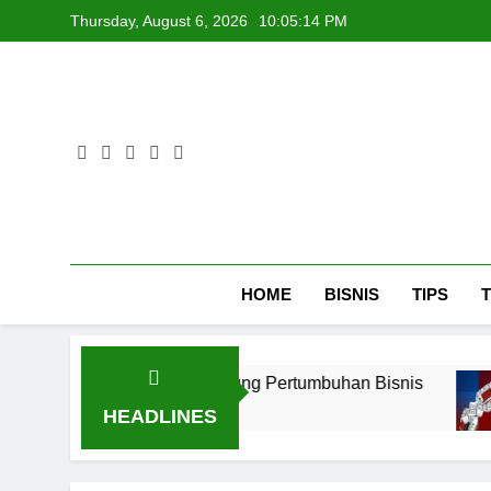
Skip
Thursday, August 6, 2026
10:05:14 PM
to
content
HOME
BISNIS
TIPS
y Jakarta untuk Mendukung Pertumbuhan Bisnis
HEADLINES