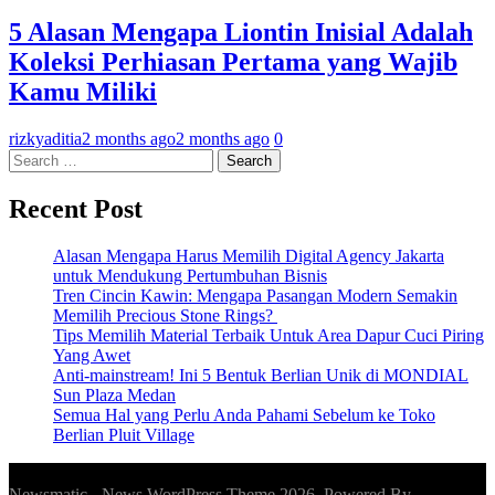
5 Alasan Mengapa Liontin Inisial Adalah
Koleksi Perhiasan Pertama yang Wajib
Kamu Miliki
rizkyaditia
2 months ago
2 months ago
0
Search
for:
Recent Post
Alasan Mengapa Harus Memilih Digital Agency Jakarta
untuk Mendukung Pertumbuhan Bisnis
Tren Cincin Kawin: Mengapa Pasangan Modern Semakin
Memilih Precious Stone Rings?
Tips Memilih Material Terbaik Untuk Area Dapur Cuci Piring
Yang Awet
Anti-mainstream! Ini 5 Bentuk Berlian Unik di MONDIAL
Sun Plaza Medan
Semua Hal yang Perlu Anda Pahami Sebelum ke Toko
Berlian Pluit Village
Newsmatic - News WordPress Theme 2026. Powered By