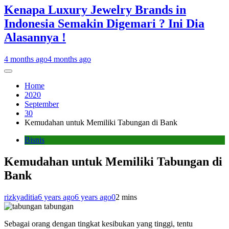
Kenapa Luxury Jewelry Brands in
Indonesia Semakin Digemari ? Ini Dia
Alasannya !
4 months ago
4 months ago
Home
2020
September
30
Kemudahan untuk Memiliki Tabungan di Bank
Bisnis
Kemudahan untuk Memiliki Tabungan di
Bank
rizkyaditia
6 years ago
6 years ago
0
2 mins
tabungan
Sebagai orang dengan tingkat kesibukan yang tinggi, tentu