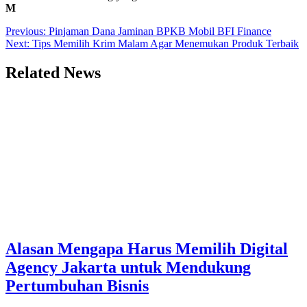
M
Post
Previous:
Pinjaman Dana Jaminan BPKB Mobil BFI Finance
Next:
Tips Memilih Krim Malam Agar Menemukan Produk Terbaik
navigation
Related News
Alasan Mengapa Harus Memilih Digital
Agency Jakarta untuk Mendukung
Pertumbuhan Bisnis