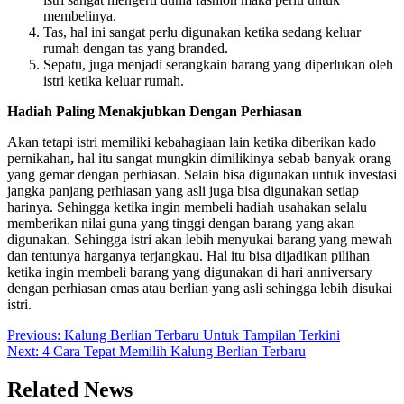
membelinya.
Tas, hal ini sangat perlu digunakan ketika sedang keluar
rumah dengan tas yang branded.
Sepatu, juga menjadi serangkain barang yang diperlukan oleh
istri ketika keluar rumah.
Hadiah Paling Menakjubkan Dengan Perhiasan
Akan tetapi istri memiliki kebahagiaan lain ketika diberikan kado
pernikahan
,
hal itu sangat mungkin dimilikinya sebab banyak orang
yang gemar dengan perhiasan. Selain bisa digunakan untuk investasi
jangka panjang perhiasan yang asli juga bisa digunakan setiap
harinya. Sehingga ketika ingin membeli hadiah usahakan selalu
memberikan nilai guna yang tinggi dengan barang yang akan
digunakan. Sehingga istri akan lebih menyukai barang yang mewah
dan tentunya harganya terjangkau. Hal itu bisa dijadikan pilihan
ketika ingin membeli barang yang digunakan di hari anniversary
dengan perhiasan emas atau berlian yang asli sehingga lebih disukai
istri.
Post
Previous:
Kalung Berlian Terbaru Untuk Tampilan Terkini
Next:
4 Cara Tepat Memilih Kalung Berlian Terbaru
navigation
Related News