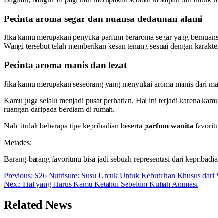
Pecinta aroma segar dan nuansa dedaunan alami
Jika kamu merupakan penyuka parfum beraroma segar yang bernuansa
Wangi tersebut telah memberikan kesan tenang sesuai dengan karakte
Pecinta aroma manis dan lezat
Jika kamu merupakan seseorang yang menyukai aroma manis dari maka
Kamu juga selalu menjadi pusat perhatian. Hal ini terjadi karena kam
ruangan daripada berdiam di rumah.
Nah, itulah beberapa tipe kepribadian beserta
parfum wanita
favorit
Metades:
Barang-barang favoritmu bisa jadi sebuah representasi dari kepribad
Post
Previous:
S26 Nutrisure: Susu Untuk Untuk Kebutuhan Khusus dari
Next:
Hal yang Harus Kamu Ketahui Sebelum Kuliah Animasi
navigation
Related News