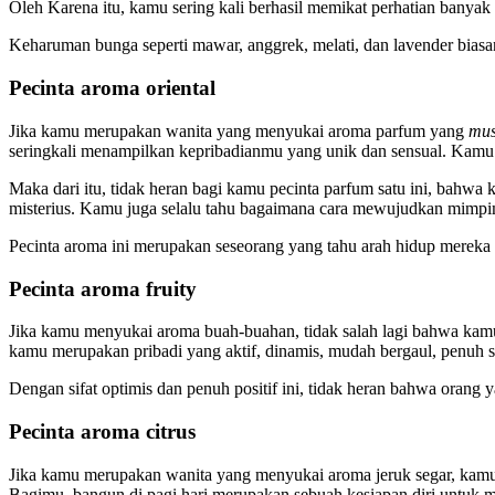
Oleh Karena itu, kamu sering kali berhasil memikat perhatian banya
Keharuman bunga seperti mawar, anggrek, melati, dan lavender biasan
Pecinta aroma oriental
Jika kamu merupakan wanita yang menyukai aroma parfum yang
mu
seringkali menampilkan kepribadianmu yang unik dan sensual. Kamu 
Maka dari itu, tidak heran bagi kamu pecinta parfum satu ini, bahwa
misterius. Kamu juga selalu tahu bagaimana cara mewujudkan mim
Pecinta aroma ini merupakan seseorang yang tahu arah hidup mereka 
Pecinta aroma fruity
Jika kamu menyukai aroma buah-buahan, tidak salah lagi bahwa kamu
kamu merupakan pribadi yang aktif, dinamis, mudah bergaul, penu
Dengan sifat optimis dan penuh positif ini, tidak heran bahwa orang
Pecinta aroma citrus
Jika kamu merupakan wanita yang menyukai aroma jeruk segar, kamu 
Bagimu, bangun di pagi hari merupakan sebuah kesiapan diri untuk m