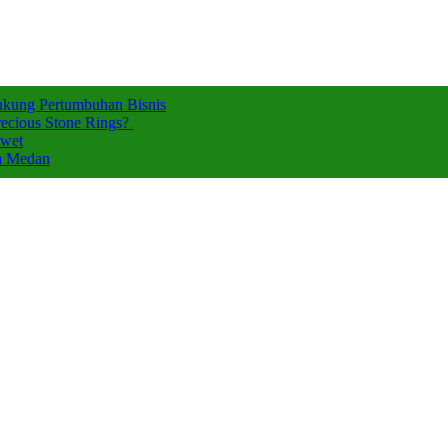
ukung Pertumbuhan Bisnis
ecious Stone Rings?
Awet
za Medan