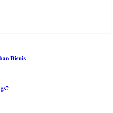
an Bisnis
ngs?