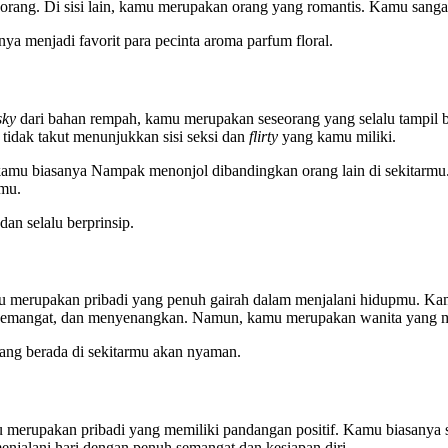
k orang. Di sisi lain, kamu merupakan orang yang romantis. Kamu sang
ya menjadi favorit para pecinta aroma parfum floral.
sky
dari bahan rempah, kamu merupakan seseorang yang selalu tampil be
tidak takut menunjukkan sisi seksi dan
flirty
yang kamu miliki.
 kamu biasanya Nampak menonjol dibandingkan orang lain di sekitarmu.
pimu.
dan selalu berprinsip.
 merupakan pribadi yang penuh gairah dalam menjalani hidupmu. Kamu 
h semangat, dan menyenangkan. Namun, kamu merupakan wanita yang me
 yang berada di sekitarmu akan nyaman.
merupakan pribadi yang memiliki pandangan positif. Kamu biasanya se
enjalani hari dengan penuh semangat dan kesiapan diri.