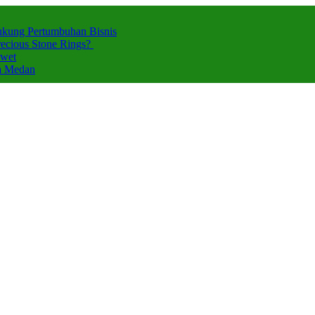
ukung Pertumbuhan Bisnis
ecious Stone Rings?
Awet
za Medan