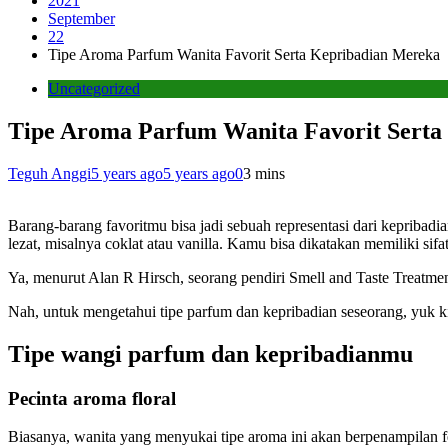
2021
September
22
Tipe Aroma Parfum Wanita Favorit Serta Kepribadian Mereka
Uncategorized
Tipe Aroma Parfum Wanita Favorit Serta
Teguh Anggi
5 years ago
5 years ago
0
3 mins
Barang-barang favoritmu bisa jadi sebuah representasi dari keprib
lezat, misalnya coklat atau vanilla. Kamu bisa dikatakan memiliki si
Ya, menurut Alan R Hirsch, seorang pendiri Smell and Taste Treatm
Nah, untuk mengetahui tipe parfum dan kepribadian seseorang, yuk kit
Tipe wangi parfum dan kepribadianmu
Pecinta aroma floral
Biasanya, wanita yang menyukai tipe aroma ini akan berpenampilan fem