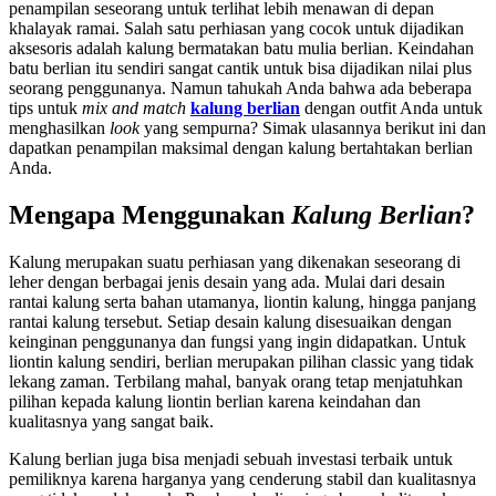
penampilan seseorang untuk terlihat lebih menawan di depan
khalayak ramai. Salah satu perhiasan yang cocok untuk dijadikan
aksesoris adalah kalung bermatakan batu mulia berlian. Keindahan
batu berlian itu sendiri sangat cantik untuk bisa dijadikan nilai plus
seorang penggunanya. Namun tahukah Anda bahwa ada beberapa
tips untuk
mix and match
kalung berlian
dengan outfit Anda untuk
menghasilkan
look
yang sempurna? Simak ulasannya berikut ini dan
dapatkan penampilan maksimal dengan kalung bertahtakan berlian
Anda.
Mengapa Menggunakan
Kalung Berlian
?
Kalung merupakan suatu perhiasan yang dikenakan seseorang di
leher dengan berbagai jenis desain yang ada. Mulai dari desain
rantai kalung serta bahan utamanya, liontin kalung, hingga panjang
rantai kalung tersebut. Setiap desain kalung disesuaikan dengan
keinginan penggunanya dan fungsi yang ingin didapatkan. Untuk
liontin kalung sendiri, berlian merupakan pilihan classic yang tidak
lekang zaman. Terbilang mahal, banyak orang tetap menjatuhkan
pilihan kepada kalung liontin berlian karena keindahan dan
kualitasnya yang sangat baik.
Kalung berlian juga bisa menjadi sebuah investasi terbaik untuk
pemiliknya karena harganya yang cenderung stabil dan kualitasnya