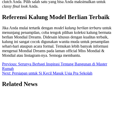
clutch Anda. Pilih salah satu yang bisa Anda maksimalkan untuk
classy final look
Anda.
Referensi Kalung Model Berlian Terbaik
Jika Anda mulai tertarik dengan
model kalung berlian terbaru
untuk
menunjang penampilan, coba tengok pilihan koleksi kalung bermata
berlian Mondial Dreams. Didesain khusus dengan kualitas terbaik,
kalung ini sangat cocok digunakan wanita muda untuk penampilan
sehari-hari ataupun acara formal. Temukan lebih banyak informasi
mengenai Mondial Dreams pada laman official Miss Mondial &
Mondial atau Instagram-nya. Semoga membantu.
Post
Previous:
Serunya Berbagi Inspirasi Tentang Bangunan di Master
Rumah
navigation
Next:
Persiapan untuk Si Kecil Masuk Usia Pra Sekolah
Related News