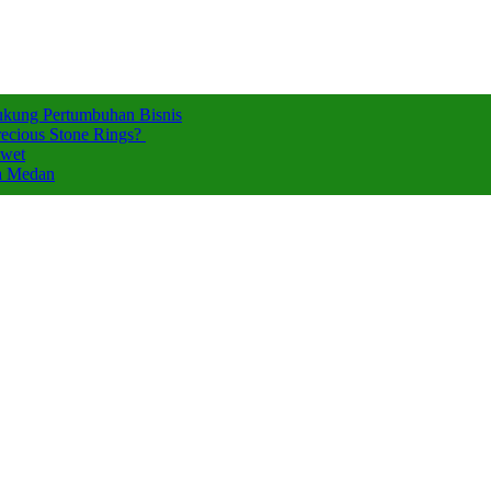
ukung Pertumbuhan Bisnis
ecious Stone Rings?
Awet
za Medan