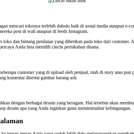
an mencari tokonya terlebih dahulu baik di sosial media ataupun e-com
ereka post di wall ataupun di feeds Instagram.
 toko dan bintang penilaian yang diberikan pada toko dari customer. A
percaya Anda bisa memilih cincin pernikahan disana.
eberapa customer yang di upload oleh penjual, ntah di story atau pun 
ng komentar disertai gambar barang asli.
suguhkan dengan berbagai desain yang beragam. Hal tersebut akan mem
nsep desain apa yang Anda inginkan guna meminimalisir kebingungan.
galaman
lu ke teman-teman Anda yang sudah lebih dulu melangsungkan pernikaha