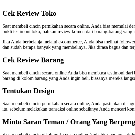
Cek Review Toko
Saat membeli cincin pernikahan secara online, Anda bisa memulai deng
bukti testimoni toko, bahkan review komen dari barang-barang yang m
Jika Anda berbelanja melalui e-commerce, Anda bisa melihat followers
dan sudah berapa banyak yang membelinya. Jika dirasa bagus dan ter
Cek Review Barang
Saat membeli cincin secara online Anda bisa membaca testimoni dari b
barang di kolom barang yang Anda ingin beli, biasanya mereka langsu
Tentukan Design
Saat membeli cincin pernikahan secara online, Anda pasti akan di
itu, sebelum melakukan transaksi online sebaiknya Anda mencari ko
Minta Saran Teman / Orang Yang Berpen
Saat membeli cincin nikah unik secara online Anda bisa bertanya du