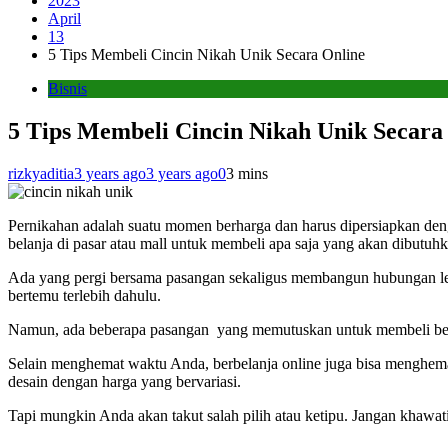
2023
April
13
5 Tips Membeli Cincin Nikah Unik Secara Online
Bisnis
5 Tips Membeli Cincin Nikah Unik Secara
rizkyaditia
3 years ago
3 years ago
0
3 mins
Pernikahan adalah suatu momen berharga dan harus dipersiapkan deng
belanja di pasar atau mall untuk membeli apa saja yang akan dibutuhk
Ada yang pergi bersama pasangan sekaligus membangun hubungan leb
bertemu terlebih dahulu.
Namun, ada beberapa pasangan yang memutuskan untuk membeli bebera
Selain menghemat waktu Anda, berbelanja online juga bisa menghemat
desain dengan harga yang bervariasi.
Tapi mungkin Anda akan takut salah pilih atau ketipu. Jangan khawati