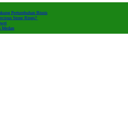
ukung Pertumbuhan Bisnis
ecious Stone Rings?
Awet
za Medan