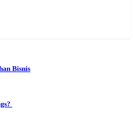
an Bisnis
ngs?