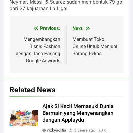
Neymar, Messi, & Suarez sudah membentuk 79 gol
dari 37 kejuaraan La Liga!
Previous:
Next:
Post
navigation
Mengembangkan
Membuat Toko
Bisnis Fashion
Online Untuk Menjual
dengan Jasa Pasang
Barang Bekas
Google Adwords
Related News
Ajak Si Kecil Memasuki Dunia
Bermain yang Menyenangkan
dengan Applaydu
rizkyaditia
3 years ago
0