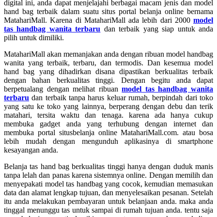
digital ini, anda dapat menjelajahi berbagai macam jenis dan model
hand bag terbaik dalam suatu situs portal belanja online bernama
MatahariMall. Karena di MatahariMall ada lebih dari 2000
model
tas handbag wanita terbaru
dan terbaik yang siap untuk anda
pilih untuk dimiliki.
MatahariMall akan memanjakan anda dengan ribuan model handbag
wanita yang terbaik, terbaru, dan termodis. Dan kesemua model
hand bag yang dihadirkan disana dipastikan berkualitas terbaik
dengan bahan berkualitas tinggi. Dengan begitu anda dapat
berpetualang dengan melihat ribuan
model tas handbag wanita
terbaru
dan terbaik tanpa harus keluar rumah, berpindah dari toko
yang satu ke toko yang lainnya, berperang dengan debu dan terik
matahari, tersita waktu dan tenaga. karena ada hanya cukup
membuka gadget anda yang terhubung dengan internet dan
membuka portal situsbelanja online MatahariMall.com. atau bosa
lebih mudah dengan mengunduh aplikasinya di smartphone
kesayangan anda.
Belanja tas hand bag berkualitas tinggi hanya dengan duduk manis
tanpa lelah dan panas karena sistemnya online. Dengan memilih dan
menyepakati model tas handbag yang cocok, kemudian memasukan
data dan alamat lengkap tujuan, dan menyelesaikan pesanan. Setelah
itu anda melakukan pembayaran untuk belanjaan anda. maka anda
tinggal menunggu tas untuk sampai di rumah tujuan anda. tentu saja