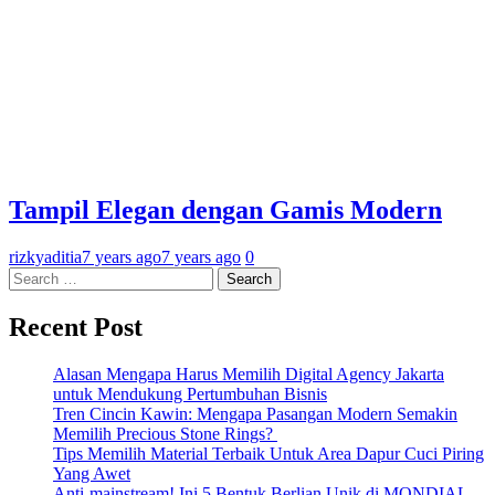
Tampil Elegan dengan Gamis Modern
rizkyaditia
7 years ago
7 years ago
0
Search
for:
Recent Post
Alasan Mengapa Harus Memilih Digital Agency Jakarta
untuk Mendukung Pertumbuhan Bisnis
Tren Cincin Kawin: Mengapa Pasangan Modern Semakin
Memilih Precious Stone Rings?
Tips Memilih Material Terbaik Untuk Area Dapur Cuci Piring
Yang Awet
Anti-mainstream! Ini 5 Bentuk Berlian Unik di MONDIAL