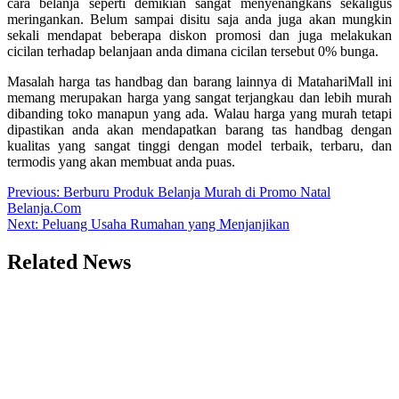
cara belanja seperti demikian sangat menyenangkans sekaligus
meringankan. Belum sampai disitu saja anda juga akan mungkin
sekali mendapat beberapa diskon promosi dan juga melakukan
cicilan terhadap belanjaan anda dimana cicilan tersebut 0% bunga.
Masalah harga tas handbag dan barang lainnya di MatahariMall ini
memang merupakan harga yang sangat terjangkau dan lebih murah
dibanding toko manapun yang ada. Walau harga yang murah tetapi
dipastikan anda akan mendapatkan barang tas handbag dengan
kualitas yang sangat tinggi dengan model terbaik, terbaru, dan
termodis yang akan membuat anda puas.
Post
Previous:
Berburu Produk Belanja Murah di Promo Natal
Belanja.Com
navigation
Next:
Peluang Usaha Rumahan yang Menjanjikan
Related News