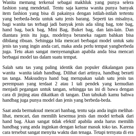
Wanita memang terkenal sebagai makhluk yang punya selera
fashion yang mendetail. Tentu saja karena wanita punya banyak
item fashion yang bisa di pakainya dengan istilah-istilah tertentu
yang berbeda-beda untuk satu jenis barang. Seperti tas misalnya,
bagi wanita tas terbagi jadi banyak jenis ada sling bag, tote bag,
hand bag, back bag, Mini Bag, Buket bag, dan lain-lain. Dan
diantara jenis itu juga, modelnya beraneka ragam bahkan bisa
dibilang ribuan. Sehingga bila mencari berbagai model untuk satu
jenis tas yang ingin anda cari, maka anda perlu tempat yangberbeda
juga. Tetu akan sangat menyenangkan apabila anda bisa mencari
berbagai model tas dalam suatu tempat.
Salah satu tas yang paling identik dan populer dikalangan para
wanita wanita ialah handbag. Dilihat dari artinya, handbag berarti
tas tanga. Maksudnya hand bag merupakan salah satu jenis tas
perempuan yang terdaat 2 atau 1 tali pendek yang kemudian
menjadi pegangan untuk tangan, sehingga tas ini di bawa dengan
cara di jinjing atau dikaitkan di tangan. Dan tahukah kamu bahwa
handbag juga punya model dan jenis yang berbeda-beda.
Saat anda bermaksud mencari hanbag, tentu saja anda ingin melihat-
lihat, mencari, dan memilih kesemua jenis dan model terbaik dari
hand bag. Akan sangat tidak efektif apabila anda harus memilih
handbag yang anda inginkan dengan keluar masuk toko tas. Karena
cara tersebut sangat menyita waktu dan tenaga. Tetapi ternyata di era