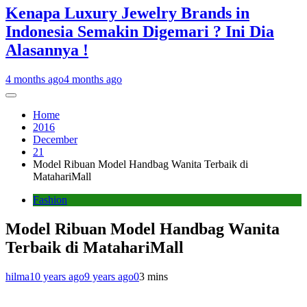
Kenapa Luxury Jewelry Brands in
Indonesia Semakin Digemari ? Ini Dia
Alasannya !
4 months ago
4 months ago
Home
2016
December
21
Model Ribuan Model Handbag Wanita Terbaik di
MatahariMall
Fashion
Model Ribuan Model Handbag Wanita
Terbaik di MatahariMall
hilma
10 years ago
9 years ago
0
3 mins