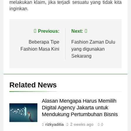
melakukan klaim, jika terjadi sesuatu yang tidak kita
inginkan.
Post
Previous:
Next:
navigation
Beberapa Tipe
Fashion Zaman Dulu
Fashion Masa Kini
yang digunakan
Sekarang
Related News
Alasan Mengapa Harus Memilih
Digital Agency Jakarta untuk
Mendukung Pertumbuhan Bisnis
rizkyaditia
2 weeks ago
0