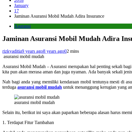
2018
January
17
Jaminan Asuransi Mobil Mudah Adira Insurance
Asuransi
Jaminan Asuransi Mobil Mudah Adira Ins
rizkyaditia
9 years ago
8 years ago
0
2 mins
asuransi mobil mudah
Asuransi Mobil Mudah – Asuransi merupakan hal penting sekali ba
kita pun akan merasa aman dan juga nyaman.
Ada banyak sekali jenis
Nah bagi anda yang memiliki kendaraan mobil tentunya mesti di asur
terduga
asuransi mobil mudah
untuk menanggung kerugian yang an
asuransi mobil mudah
Selain itu, berikut ini saya akan paparkan beberapa alasan harus memil
1. Terdapat Fitur Tambahan