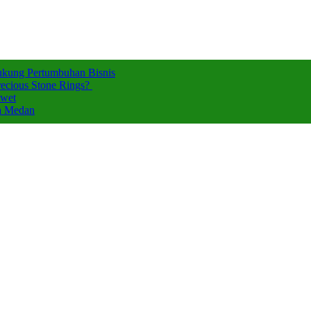
ukung Pertumbuhan Bisnis
ecious Stone Rings?
Awet
za Medan