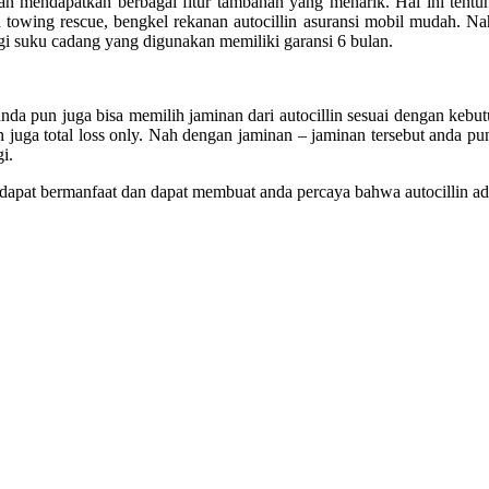
n mendapatkan berbagai fitur tambahan yang menarik. Hal ini tentun
ah towing rescue, bengkel rekanan autocillin
asuransi mobil mudah
. Na
agi suku cadang yang digunakan memiliki garansi 6 bulan.
 anda pun juga bisa memilih jaminan dari autocillin sesuai dengan kebu
juga total loss only. Nah dengan jaminan – jaminan tersebut anda pun t
i.
dapat bermanfaat dan dapat membuat anda percaya bahwa autocillin ada