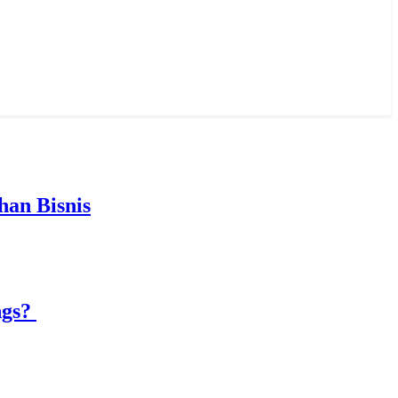
an Bisnis
ngs?