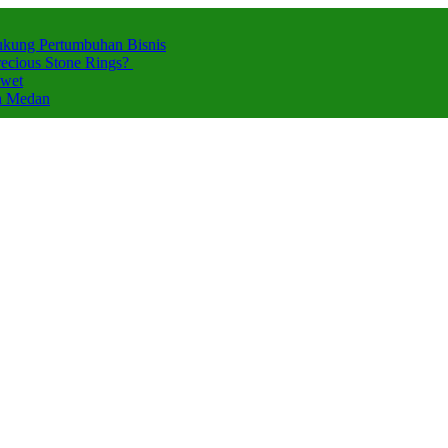
ukung Pertumbuhan Bisnis
ecious Stone Rings?
Awet
za Medan