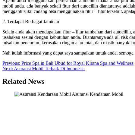
Apabil anda menggunakan perusahaan autocillin maka anda pun aka
mobil anda. ada banyak sekali fitur dari autocillin diantaranya adal
mengganti suku cadang bisa menggunakan fitur – fitur tersebut. apal
2. Terdapat Berbagai Jaminan
Selain anda akan mendapatkan fitur – fitur tambahan dari autocillin,
usahakan sesuai dengan kebutuhan anda. Diantaranya ada all risk dan 
misalkan pencurian, kerusakan ringan atau total, dan masih banyak lag
Nah itulah informasi yang dapat saya sampaikan untuk anda. semoga 
Post
Previous:
Price Spa in Bali Ubud for Royal Kirana Spa and Wellness
Next:
Asuransi Mobil Terbaik Di Indonesia
navigation
Related News
Asuransi Kendaraan Mobil