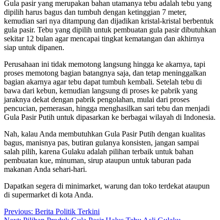
Gula pasir yang merupakan bahan utamanya tebu adalah tebu yang
dipilih harus bagus dan tumbuh dengan ketinggian 7 meter,
kemudian sari nya ditampung dan dijadikan kristal-kristal berbentuk
gula pasir. Tebu yang dipilih untuk pembuatan gula pasir dibutuhkan
sekitar 12 bulan agar mencapai tingkat kematangan dan akhirnya
siap untuk dipanen.
Perusahaan ini tidak memotong langsung hingga ke akarnya, tapi
proses memotong bagian batangnya saja, dan tetap meninggalkan
bagian akarnya agar tebu dapat tumbuh kembali. Setelah tebu di
bawa dari kebun, kemudian langsung di proses ke pabrik yang
jaraknya dekat dengan pabrik pengolahan, mulai dari proses
pencucian, pemerasan, hingga menghasilkan sari tebu dan menjadi
Gula Pasir Putih untuk dipasarkan ke berbagai wilayah di Indonesia.
Nah, kalau Anda membutuhkan Gula Pasir Putih dengan kualitas
bagus, manisnya pas, butiran gulanya konsisten, jangan sampai
salah pilih, karena Gulaku adalah pilihan terbaik untuk bahan
pembuatan kue, minuman, sirup ataupun untuk taburan pada
makanan Anda sehari-hari.
Dapatkan segera di minimarket, warung dan toko terdekat ataupun
di supermarket di kota Anda.
Post
Previous:
Berita Politik Terkini