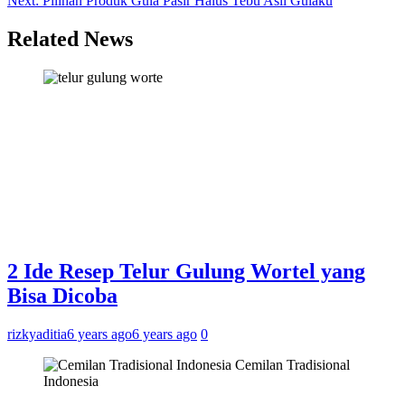
Next:
Pilihan Produk Gula Pasir Halus Tebu Asli Gulaku
navigation
Related News
2 Ide Resep Telur Gulung Wortel yang
Bisa Dicoba
rizkyaditia
6 years ago
6 years ago
0
Cemilan Tradisional
Indonesia