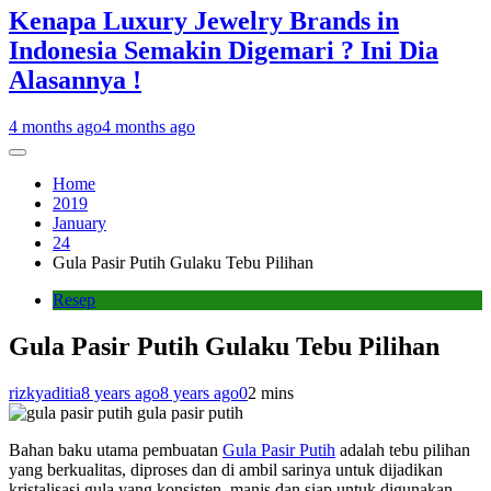
Kenapa Luxury Jewelry Brands in
Indonesia Semakin Digemari ? Ini Dia
Alasannya !
4 months ago
4 months ago
Home
2019
January
24
Gula Pasir Putih Gulaku Tebu Pilihan
Resep
Gula Pasir Putih Gulaku Tebu Pilihan
rizkyaditia
8 years ago
8 years ago
0
2 mins
gula pasir putih
Bahan baku utama pembuatan
Gula Pasir Putih
adalah tebu pilihan
yang berkualitas, diproses dan di ambil sarinya untuk dijadikan
kristalisasi gula yang konsisten, manis dan siap untuk digunakan