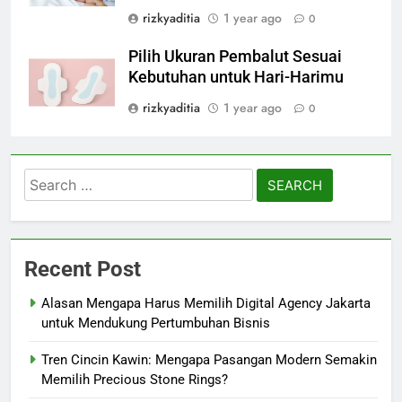
rizkyaditia
1 year ago
0
Pilih Ukuran Pembalut Sesuai
Kebutuhan untuk Hari-Harimu
rizkyaditia
1 year ago
0
Search
for:
Recent Post
Alasan Mengapa Harus Memilih Digital Agency Jakarta
untuk Mendukung Pertumbuhan Bisnis
Tren Cincin Kawin: Mengapa Pasangan Modern Semakin
Memilih Precious Stone Rings?