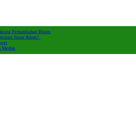
ukung Pertumbuhan Bisnis
ecious Stone Rings?
Awet
za Medan