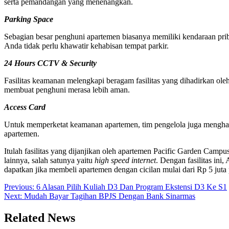
serta pemandangan yang menenangkan.
Parking Space
Sebagian besar penghuni apartemen biasanya memiliki kendaraan prib
Anda tidak perlu khawatir kehabisan tempat parkir.
24 Hours CCTV & Security
Fasilitas keamanan melengkapi beragam fasilitas yang dihadirkan
membuat penghuni merasa lebih aman.
Access Card
Untuk memperketat keamanan apartemen, tim pengelola juga mengh
apartemen.
Itulah fasilitas yang dijanjikan oleh apartemen Pacific Garden Campus
lainnya, salah satunya yaitu
high speed internet
. Dengan fasilitas ini
dapatkan jika membeli apartemen dengan cicilan mulai dari Rp 5 juta 
Post
Previous:
6 Alasan Pilih Kuliah D3 Dan Program Ekstensi D3 Ke S1
Next:
Mudah Bayar Tagihan BPJS Dengan Bank Sinarmas
navigation
Related News