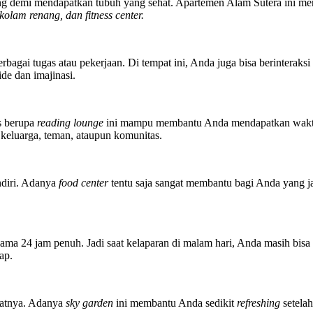
ng demi mendapatkan tubuh yang sehat. Apartemen Alam Sutera ini men
 kolam renang, dan fitness center.
gai tugas atau pekerjaan. Di tempat ini, Anda juga bisa berinteraksi
de dan imajinasi.
s berupa
reading lounge
ini mampu membantu Anda mendapatkan wakt
keluarga, teman, ataupun komunitas.
ndiri. Adanya
food center
tentu saja sangat membantu bagi Anda yang j
ama 24 jam penuh. Jadi saat kelaparan di malam hari, Anda masih bisa
ap.
adatnya. Adanya
sky garden
ini membantu Anda sedikit
refreshing
setelah