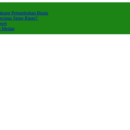
ukung Pertumbuhan Bisnis
ecious Stone Rings?
Awet
za Medan