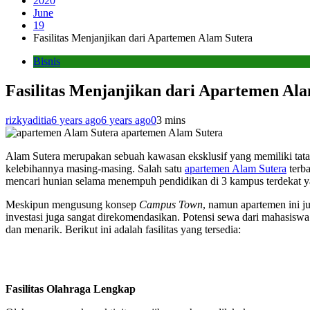
2020
June
19
Fasilitas Menjanjikan dari Apartemen Alam Sutera
Bisnis
Fasilitas Menjanjikan dari Apartemen Al
rizkyaditia
6 years ago
6 years ago
0
3 mins
apartemen Alam Sutera
Alam Sutera merupakan sebuah kawasan eksklusif yang memiliki tat
kelebihannya masing-masing. Salah satu
apartemen Alam Sutera
terb
mencari hunian selama menempuh pendidikan di 3 kampus terdeka
Meskipun mengusung konsep
Campus Town
, namun apartemen ini 
investasi juga sangat direkomendasikan. Potensi sewa dari mahasiswa
dan menarik. Berikut ini adalah fasilitas yang tersedia:
Fasilitas Olahraga Lengkap