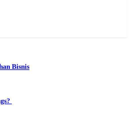
an Bisnis
ngs?