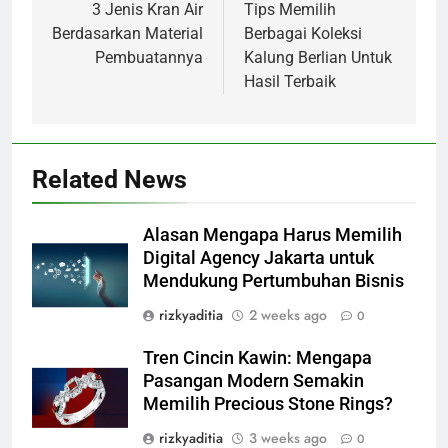
navigation
3 Jenis Kran Air
Tips Memilih
Berdasarkan Material
Berbagai Koleksi
Pembuatannya
Kalung Berlian Untuk
Hasil Terbaik
Related News
Alasan Mengapa Harus Memilih
Digital Agency Jakarta untuk
Mendukung Pertumbuhan Bisnis
rizkyaditia
2 weeks ago
0
Tren Cincin Kawin: Mengapa
Pasangan Modern Semakin
Memilih Precious Stone Rings?
rizkyaditia
3 weeks ago
0