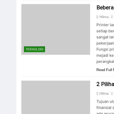
Bebera
Hilma
Printer l
setiap b
sangat la
pekerjaan
Fungsi pr
TEKNOLOGI
mejadi ke
perangka
Read Full
2 Pilih
Hilma
Tujuan u
finansial 
ada asura