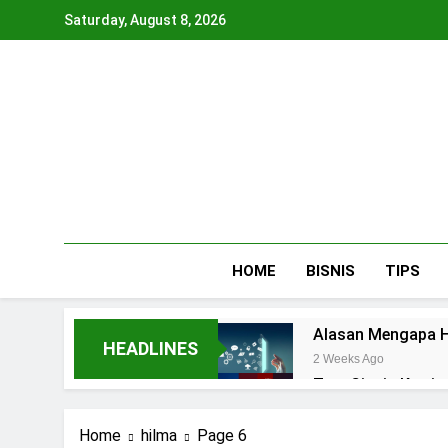
Skip
Saturday, August 8, 2026
to
content
HOME
BISNIS
TIPS
Alasan Mengapa H
HEADLINES
2 Weeks Ago
Tren Cincin Kawi
3 Weeks Ago
Tips Memilih Mate
Home
hilma
Page 6