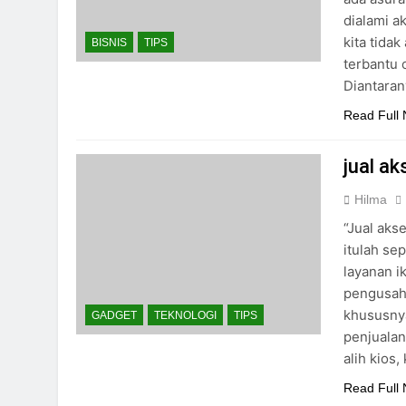
dialami a
kita tida
BISNIS
TIPS
terbantu 
Diantaran
Read Full
jual a
Hilma
“Jual aks
itulah se
layanan i
pengusah
khususny
GADGET
TEKNOLOGI
TIPS
penjualan
alih kios
Read Full