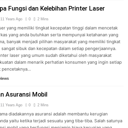
pa Fungsi dan Kelebihan Printer Laser
11 Years Ago
0
2 Mins
aser yang memiliki tingkat kecepatan tinggi dalam mencetak
erkas yang anda butuhkan serta mempunyai ketahanan yang
ma, banyak menjadi pilihan masyarakat yang memiliki tingkat
 sangat sibuk dan kecepatan dalam setiap pengerjaannya.
inter laser yang umum sudah diketahui oleh masyarakat
kuatan dalam menarik perhatian konsumen yang ingin setiap
t pencetaknya…
 News
an Asuransi Mobil
11 Years Ago
0
2 Mins
tama diadakannya asuransi adalah membantu kerugian
anda yaitu ketika terjadi sesuatu yang tiba-tiba. Salah satunya
nsi mobil yang berfungsi menjamin biaya kerugian yang