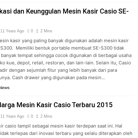
ikasi dan Keunggulan Mesin Kasir Casio SE-
11 Years Ago
0
2 Mins
sin kasir yang paling banyak digunakan adalah mesin kasir
-S300. Memiliki bentuk portable membuat SE-S300 tidak
banyak tempat sehingga cocok digunakan di berbagai usaha
ko kue, depot, retail, restoran, dan lain-lain. Selain itu, Casio
dir dengan sejumlah fitur yang lebih banyak dari para
unya. Cash drawer yang digunakan pada mesin…
 News
 Harga Mesin Kasir Casio Terbaru 2015
11 Years Ago
0
2 Mins
ir casio tampil sebagai mesin kasir terdepan saat ini. Hal
tidak terlepas dari inovasi terbaru yang selalu diterapkan oleh