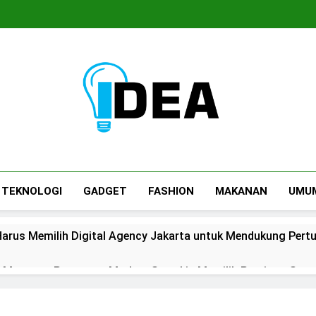
Informasi Idea2
Informasi Terbaru Idea2win
TEKNOLOGI
GADGET
FASHION
MAKANAN
UMU
arus Memilih Digital Agency Jakarta untuk Mendukung Pert
n: Mengapa Pasangan Modern Semakin Memilih Precious Ston
rial Terbaik Untuk Area Dapur Cuci Piring Yang Awet