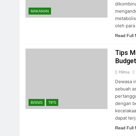
dikombina
mengandu
MAKANAN
metabolis
oleh para
Read Full
Tips M
Budget
Hilma
Dewasa in
sebuah as
pertanggu
dengan be
BISNIS
TIPS
kecelakaa
dapat ter
Read Full