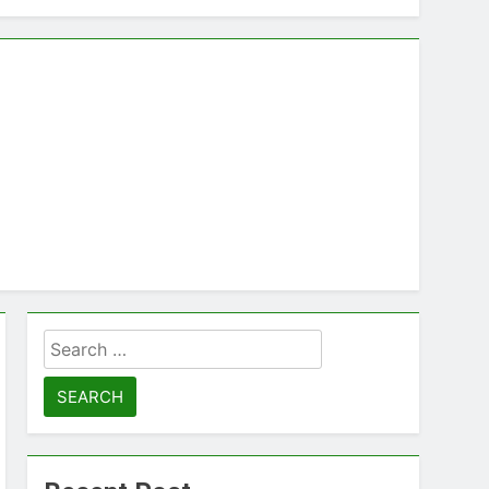
 Kamu Miliki
Search
for: