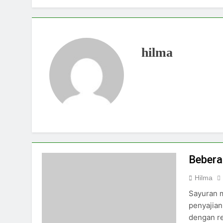
1 Month Ago
Anti-mainstream! 
2 Months Ago
Semua Hal yang Pe
hilma
2 Months Ago
5 Alasan Mengapa 
2 Months Ago
Update Terbaru: I
3 Months Ago
Update Terbaru: I
3 Months Ago
Berapa Harga Emas Hari Ini?
3 Months Ago
Bebera
Kenapa Luxury Jewelry Brands
Hilma
4 Months Ago
Sayuran 
penyajian
dengan re