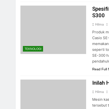
Spesif
S300
Hilma
Produk me
Casio SE
memakan 
seperti to
TEKNOLOGI
SE-300 ha
pendahul
Read Full
Inilah
Hilma
Mesin kas
tersebut 