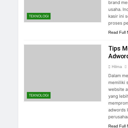
brand mes
usaha. In
kasir ini
TEKNOLOGI
proses pe
Read Full
Tips M
Adword
Hilma
Dalam mel
memiliki 
website a
yang lebi
TEKNOLOGI
mempromo
adwords I
perusahaa
Read Full