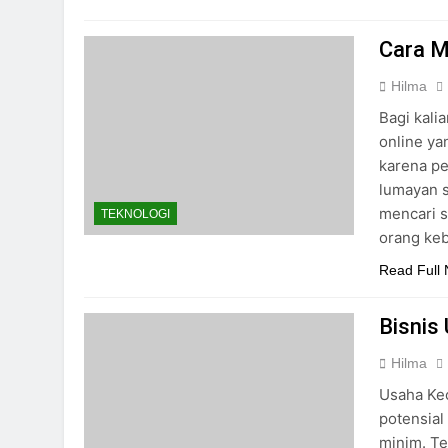
Cara M
Hilma
Bagi kali
online ya
karena pe
lumayan s
mencari s
TEKNOLOGI
orang ke
Read Full
Bisnis
Hilma
Usaha Kec
potensial
minim. T