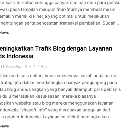
ir kasir tersebut sehingga banyak diminati oleh para pelaku
ovasi pada tampilan maupun fitur-fiturnya membuat mesin
 semakin memiliki kinerja yang optimal untuk melakukan
nghitungan serta pencatatan transaksi pembelian. Sudah…
 News
eningkatkan Trafik Blog dengan Layanan
s Indonesia
11 Years Ago
0
2 Mins
akukan bisnis online, kunci suksesnya adalah anda harus
strategi jitu dalam mendatangkan banyak pengunjung pada
tau blog anda. Langkah yang banyak ditempuh para pebisnis
h dulu merasakan kesuksesan, mereka biasanya
sikan website atau blog mereka menggunakan layanan
ndonesia “vitasoft.info” yang merupakan unggulan dari
n gopher Indonesia. Layanan ini efektif meningkatkan…
 News