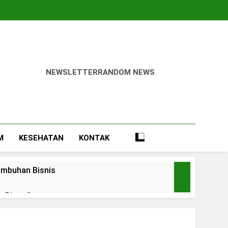
NEWSLETTER
RANDOM NEWS
win
M
KESEHATAN
KONTAK
umbuhan Bisnis
e Rings?