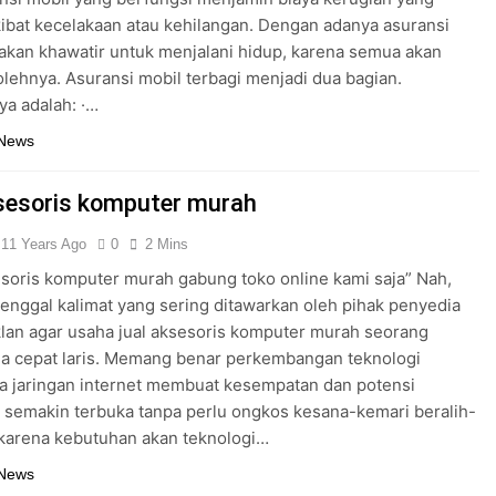
kibat kecelakaan atau kehilangan. Dengan adanya asuransi
k akan khawatir untuk menjalani hidup, karena semua akan
olehnya. Asuransi mobil terbagi menjadi dua bagian.
ya adalah: ·…
 News
ksesoris komputer murah
11 Years Ago
0
2 Mins
esoris komputer murah gabung toko online kami saja” Nah,
penggal kalimat yang sering ditawarkan oleh pihak penyedia
klan agar usaha jual aksesoris komputer murah seorang
a cepat laris. Memang benar perkembangan teknologi
a jaringan internet membuat kesempatan dan potensi
 semakin terbuka tanpa perlu ongkos kesana-kemari beralih-
, karena kebutuhan akan teknologi…
 News