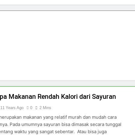
Ini 5 Bentuk Berlian Unik di MONDIAL Sun Plaza Medan
rlu Anda Pahami Sebelum ke Toko Berlian Pluit Village
Liontin Inisial Adalah Koleksi Perhiasan Pertama yang Wajib
ni Kisaran Harga Cincin Emas 1 Gram di Toko Emas Terdekat!
ni Kisaran Harga Cincin Emas 1 Gram di Toko Emas Terdekat!
 Cari Tahu Sebelum Membeli Perhiasan Favorit Anda
pa Makanan Rendah Kalori dari Sayuran
 in Indonesia Semakin Digemari ? Ini Dia Alasannya !
11 Years Ago
0
2 Mins
merupakan makanan yang relatif murah dan mudah cara
nya. Pada umumnya sayuran bisa dimasak secara tunggal
ntang waktu yang sangat sebentar. Atau bisa juga