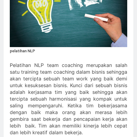
Update Terbaru: Ini Kisaran
Harga Cincin Emas 1 Gram
di Toko Emas Terdekat!
3 Months Ago
Berapa Harga Emas Hari Ini?
Cari Tahu Sebelum Membeli
Perhiasan Favorit Anda
3 Months Ago
Kenapa Luxury Jewelry Brands
in Indonesia Semakin Digemari
pelatihan NLP
? Ini Dia Alasannya !
4 Months Ago
Pelatihan NLP
team coaching merupakan salah
satu training team coaching dalam bisnis sehingga
akan tercipta sebuah team work yang baik demi
untuk kesuksesan bisnis. Kunci dari sebuah bisnis
adalah kerjasama tim yang baik sehingga akan
tercipta sebuah harmonisasi yang kompak untuk
saling mempengaruhi. Ketika tim bekerjasama
dengan baik maka orang akan merasa lebih
gembira saat bekerja dan pencapaian kerja akan
lebih baik. Tim akan memiliki kinerja lebih cepat
dan lebih kreatif dalam bekerja.