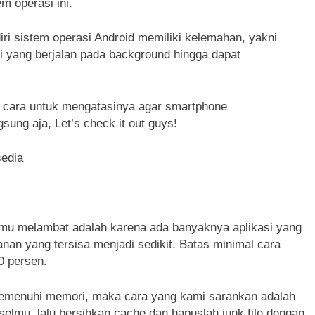
 operasi ini.
ri sistem operasi Android memiliki kelemahan, yakni
 yang berjalan pada background hingga dapat
an cara untuk mengatasinya agar smartphone
ung aja, Let’s check it out guys!
sedia
mu melambat adalah karena ada banyaknya aplikasi yang
n yang tersisa menjadi sedikit. Batas minimal cara
0 persen.
menuhi memori, maka cara yang kami sarankan adalah
onselmu, lalu bersihkan cache dan hapuslah junk file dengan