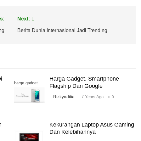
s:
Next:
ng
Berita Dunia Internasional Jadi Trending
i
Harga Gadget, Smartphone
harga gadget
Flagship Dari Google
Rizkyaditia
7 Years Ago
0
n
Kekurangan Laptop Asus Gaming
Dan Kelebihannya