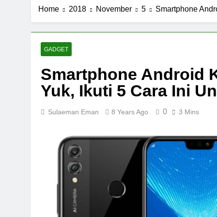
Home
2018
November
5
Smartphone Andro
GADGET
Smartphone Android
Yuk, Ikuti 5 Cara Ini 
0
Sulaeman Eman
8 Years Ago
3 Mins