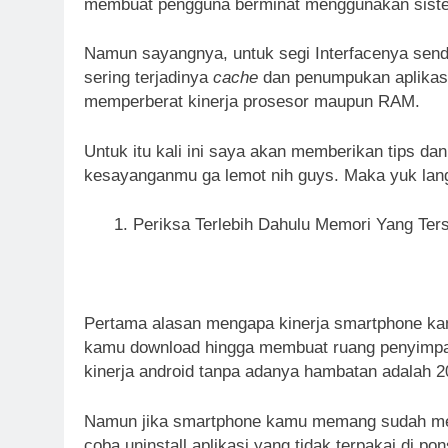
membuat pengguna berminat menggunakan sistem
Namun sayangnya, untuk segi Interfacenya sendi
sering terjadinya
cache
dan penumpukan aplikasi
memperberat kinerja prosesor maupun RAM.
Untuk itu kali ini saya akan memberikan tips d
kesayanganmu ga lemot nih guys. Maka yuk langs
Periksa Terlebih Dahulu Memori Yang Ter
Pertama alasan mengapa kinerja smartphone ka
kamu download hingga membuat ruang penyimpana
kinerja android tanpa adanya hambatan adalah 2
Namun jika smartphone kamu memang sudah me
coba uninstall aplikasi yang tidak terpakai di p