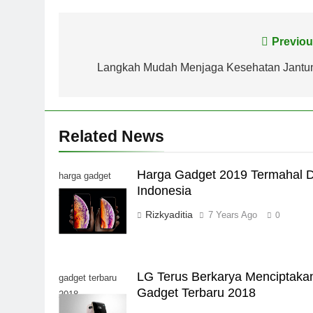
Post
Previou
navigation
Langkah Mudah Menjaga Kesehatan Jantu
Related News
Harga Gadget 2019 Termahal D
harga gadget
Indonesia
2019
Rizkyaditia
7 Years Ago
0
LG Terus Berkarya Menciptaka
gadget terbaru
Gadget Terbaru 2018
2018