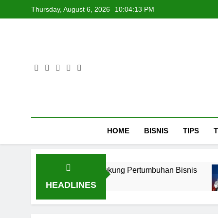
Skip
Thursday, August 6, 2026
10:04:14 PM
to
content
HOME
BISNIS
TIPS
Jakarta untuk Mendukung Pertumbuhan Bisnis
HEADLINES