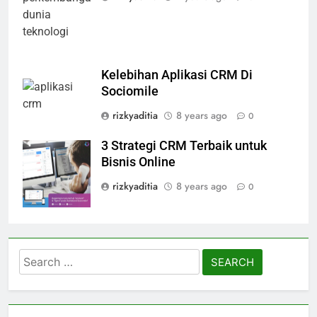
Kelebihan Aplikasi CRM Di
Sociomile
rizkyaditia
8 years ago
0
3 Strategi CRM Terbaik untuk
Aplikasi CRM
Bisnis Online
rizkyaditia
8 years ago
0
Search
for: