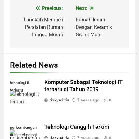
Previous:
Next:
Post
navigation
Langkah Membeli
Rumah Indah
Peralatan Rumah
Dengan Keramik
Tangga Murah
Granit Motif
Related News
Komputer Sebagai Teknologi IT
teknologi it
terbaru di Tahun 2019
terbaru
rizkyaditia
7 years ago
0
Teknologi Canggih Terkini
perkembangan
dunia teknologi
rizkyaditia
7 years ago
0