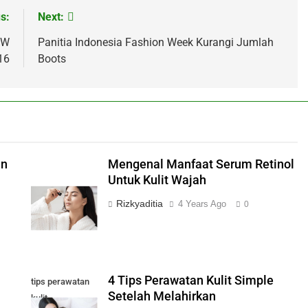
s:
Next:
FW
Panitia Indonesia Fashion Week Kurangi Jumlah
16
Boots
an
Mengenal Manfaat Serum Retinol
Untuk Kulit Wajah
Rizkyaditia
4 Years Ago
0
4 Tips Perawatan Kulit Simple
tips perawatan
Setelah Melahirkan
kulit