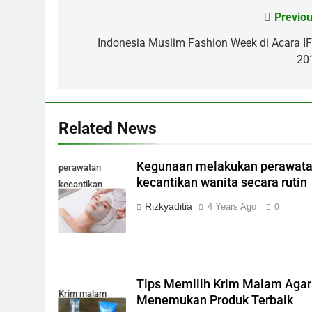
Previou
Post
navigation
Indonesia Muslim Fashion Week di Acara I
20
Related News
Kegunaan melakukan perawat
perawatan
kecantikan wanita secara rutin
kecantikan
wanita
Rizkyaditia
4 Years Ago
0
Tips Memilih Krim Malam Agar
Krim malam
Menemukan Produk Terbaik