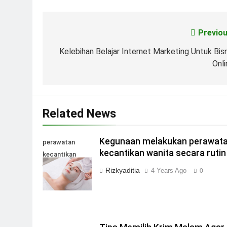
Previou
Post
navigation
Kelebihan Belajar Internet Marketing Untuk Bisn
Onli
Related News
Kegunaan melakukan perawat
perawatan
kecantikan wanita secara rutin
kecantikan
wanita
Rizkyaditia
4 Years Ago
0