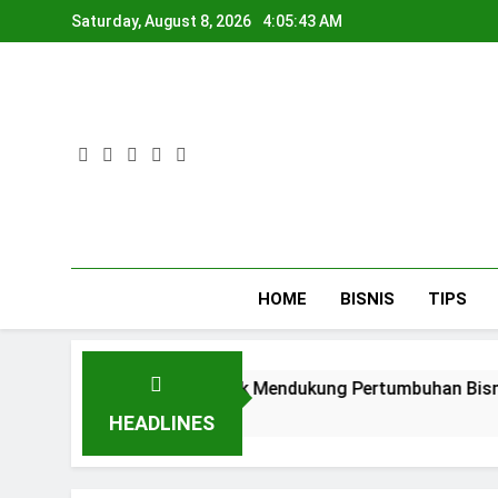
Skip
Saturday, August 8, 2026
4:05:44 AM
to
content
HOME
BISNIS
TIPS
ncy Jakarta untuk Mendukung Pertumbuhan Bisnis
HEADLINES