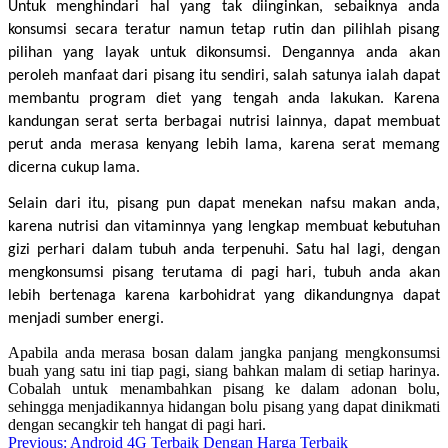
Untuk menghindari hal yang tak diinginkan, sebaiknya anda 
konsumsi secara teratur namun tetap rutin dan pilihlah pisang 
pilihan yang layak untuk dikonsumsi. Dengannya anda akan 
peroleh manfaat dari pisang itu sendiri, salah satunya ialah dapat 
membantu program diet yang tengah anda lakukan. Karena 
kandungan serat serta berbagai nutrisi lainnya, dapat membuat 
perut anda merasa kenyang lebih lama, karena serat memang 
dicerna cukup lama.
Selain dari itu, pisang pun dapat menekan nafsu makan anda, 
karena nutrisi dan vitaminnya yang lengkap membuat kebutuhan 
gizi perhari dalam tubuh anda terpenuhi. Satu hal lagi, dengan 
mengkonsumsi pisang terutama di pagi hari, tubuh anda akan 
lebih bertenaga karena karbohidrat yang dikandungnya dapat 
menjadi sumber energi.
Apabila anda merasa bosan dalam jangka panjang mengkonsumsi
buah yang satu ini tiap pagi, siang bahkan malam di setiap harinya.
Cobalah untuk menambahkan pisang ke dalam adonan bolu,
sehingga menjadikannya hidangan
bolu pisang
yang dapat dinikmati
dengan secangkir teh hangat di pagi hari.
Post
Previous:
Android 4G Terbaik Dengan Harga Terbaik