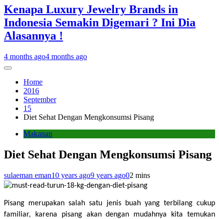
Kenapa Luxury Jewelry Brands in
Indonesia Semakin Digemari ? Ini Dia
Alasannya !
4 months ago
4 months ago
Home
2016
September
15
Diet Sehat Dengan Mengkonsumsi Pisang
Makanan
Diet Sehat Dengan Mengkonsumsi Pisang
sulaeman eman
10 years ago
9 years ago
0
2 mins
Pisang merupakan salah satu jenis buah yang terbilang cukup 
familiar, karena pisang akan dengan mudahnya kita temukan 