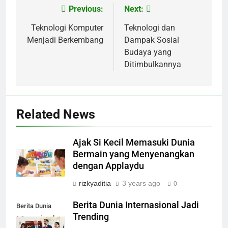
Previous:
Next:
Post
navigation
Teknologi Komputer
Teknologi dan
Menjadi Berkembang
Dampak Sosial
Budaya yang
Ditimbulkannya
Related News
Ajak Si Kecil Memasuki Dunia
Bermain yang Menyenangkan
dengan Applaydu
rizkyaditia
3 years ago
0
Berita Dunia Internasional Jadi
Berita Dunia
Trending
Internasional