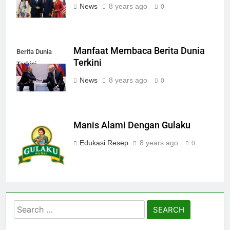
News
8 years ago
0
Manfaat Membaca Berita Dunia
Berita Dunia
Terkini
Terkini
News
8 years ago
0
Manis Alami Dengan Gulaku
Gulaku 1 Kg
Edukasi Resep
8 years ago
0
Search
for: