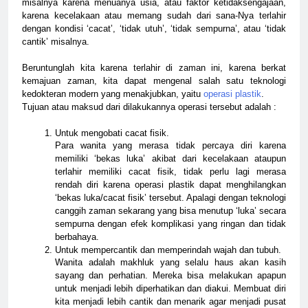
misalnya karena menuanya usia, atau faktor ketidaksengajaan,
karena kecelakaan atau memang sudah dari sana-Nya terlahir
dengan kondisi ‘cacat’, ‘tidak utuh’, ‘tidak sempurna’, atau ‘tidak
cantik’ misalnya.
Beruntunglah kita karena terlahir di zaman ini, karena berkat
kemajuan zaman, kita dapat mengenal salah satu teknologi
kedokteran modern yang menakjubkan, yaitu
operasi plastik
.
Tujuan atau maksud dari dilakukannya operasi tersebut adalah :
Untuk mengobati cacat fisik.
Para wanita yang merasa tidak percaya diri karena
memiliki ‘bekas luka’ akibat dari kecelakaan ataupun
terlahir memiliki cacat fisik, tidak perlu lagi merasa
rendah diri karena operasi plastik dapat menghilangkan
‘bekas luka/cacat fisik’ tersebut. Apalagi dengan teknologi
canggih zaman sekarang yang bisa menutup ‘luka’ secara
sempurna dengan efek komplikasi yang ringan dan tidak
berbahaya.
Untuk mempercantik dan memperindah wajah dan tubuh.
Wanita adalah makhluk yang selalu haus akan kasih
sayang dan perhatian. Mereka bisa melakukan apapun
untuk menjadi lebih diperhatikan dan diakui. Membuat diri
kita menjadi lebih cantik dan menarik agar menjadi pusat