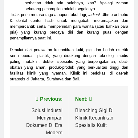
perhatian tidak ada salahnya, kan? Apalagi zaman
sekarang penampilan adalah segalanya.
Tidak perlu merasa ragu ataupun takut lagi,
ladies
! Ultimo aethetic
& dental center hadir untuk mengobati, meremajakan dan
mempercantik serta memperindah para wanita (atau bahkan para
pria) yang kurang percaya diri dan kurang puas dengan
penampilannya saat ini.
Dimulai dari perawatan kecantikan kulit, gigi dan bedah estetik
serta operasi plastik
, yang didukung dengan teknologi medis
paling mutakhir, dokter spesialis yang berpengalaman, obat-
obatan yang aman, produk-produk yang berkualitas tinggi dan
fasilitas klinik yang nyaman. Klinik ini berlokasi di daerah
strategis di Jakarta, Surabaya dan Bali.
Post
Previous:
Next:
navigation
Solusi Industri
Bleaching Gigi Di
Menyimpan
Klinik Kecantikan
Dokumen Di Era
Spesialis Kulit
Modern